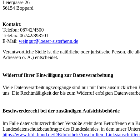
Leiergasse 26
56154 Boppard
Kontakt:
Telefon: 06742/4500
Telefax: 06742/898501
E-Mail:
weingut@loeser-sisterhenn.de
Verantwortliche Stelle ist die natürliche oder juristische Person, d
Adressen o. Ä.) entscheidet.
Widerruf Ihrer Einwilligung zur Datenverarbeitung
Viele Datenverarbeitungsvorgänge sind nur mit Ihrer ausdrücklichen Ei
uns. Die Rechtmäßigkeit der bis zum Widerruf erfolgten Datenverarbe
Beschwerderecht bei der zuständigen Aufsichtsbehörde
Im Falle datenschutzrechtlicher Verstöße steht dem Betroffenen ein B
Landesdatenschutzbeauftragte des Bundeslandes, in dem unser Unter
https://www.bfdi.bund.de/DE/Infothek/Anschriften_Links/anschriften