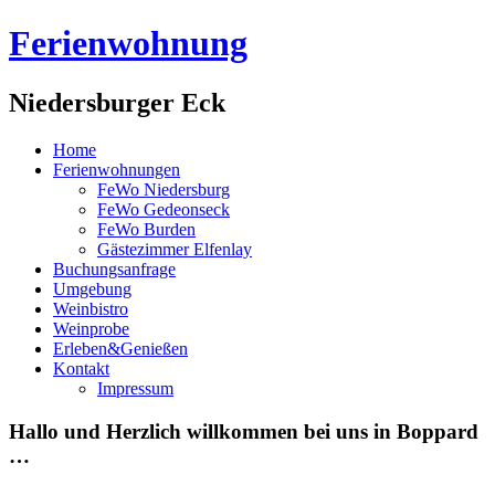
Ferienwohnung
Niedersburger Eck
Home
Ferienwohnungen
FeWo Niedersburg
FeWo Gedeonseck
FeWo Burden
Gästezimmer Elfenlay
Buchungsanfrage
Umgebung
Weinbistro
Weinprobe
Erleben&Genießen
Kontakt
Impressum
Hallo und Herzlich willkommen bei uns in Boppard
…